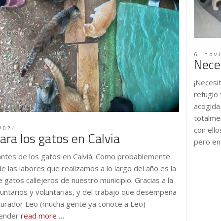
6. nov
Nece
¡Necesi
refugio
acogida 
totalme
2024
con ell
ara los gatos en Calvia
pero en
antes de los gatos en Calvià: Como probablemente
de las labores que realizamos a lo largo del año es la
e gatos callejeros de nuestro municipio. Gracias a la
untarios y voluntarias, y del trabajo que desempeña
turador Leo (mucha gente ya conoce a Leo)
ender
read more …