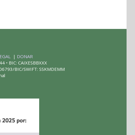
LEGAL
|
DONAR
44 • BIC: CAIXESBBXXX
 406793/BIC/SWIFT: SSKMDEMM
mal