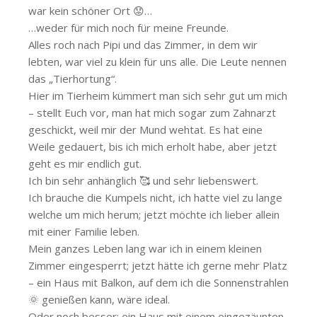
war kein schöner Ort 😟…
…weder für mich noch für meine Freunde.
Alles roch nach Pipi und das Zimmer, in dem wir
lebten, war viel zu klein für uns alle. Die Leute nennen
das „Tierhortung“.
Hier im Tierheim kümmert man sich sehr gut um mich
– stellt Euch vor, man hat mich sogar zum Zahnarzt
geschickt, weil mir der Mund wehtat. Es hat eine
Weile gedauert, bis ich mich erholt habe, aber jetzt
geht es mir endlich gut.
Ich bin sehr anhänglich 🥰 und sehr liebenswert.
Ich brauche die Kumpels nicht, ich hatte viel zu lange
welche um mich herum; jetzt möchte ich lieber allein
mit einer Familie leben.
Mein ganzes Leben lang war ich in einem kleinen
Zimmer eingesperrt; jetzt hätte ich gerne mehr Platz
– ein Haus mit Balkon, auf dem ich die Sonnenstrahlen
🌞 genießen kann, wäre ideal.
Oder noch besser: ein Haus mit einem eingezäunten