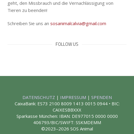
geht, den Missbrauch und die Vernachlässigung von
Tieren zu beenden!
Schreiben Sie uns an
sosanimalcalvia@gmail.com
FOLLOW US
DATENSCHUTZ
|
IMPRESSUM
|
SPENDEN
CaixaBank: ES73 2100 8009 1413 0015 0944 • BIC:
CAIXESBBXXX
Sparkasse München: IBAN: DE977015 0000 0000
406793/BIC/SWIFT: SSKMDEMM
©2023–2026 SOS Animal