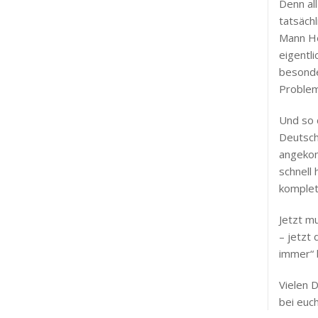
Denn all
tatsächl
Mann He
eigentli
besonde
Problem
Und so 
Deutschl
angekom
schnell 
komplet
Jetzt m
– jetzt
immer“ b
Vielen D
bei euc