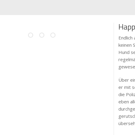
Happ
Endlich
keinen 
Hund se
regelmä
gewesen
Über ei
er mit 
die Pol
eben all
durchge
gerutsc
überseh