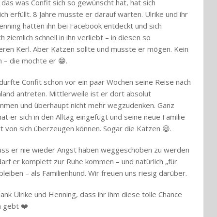
 das was Confit sich so gewünscht hat, hat sich
ich erfüllt. 8 Jahre musste er darauf warten. Ulrike und ihr
nning hatten ihn bei Facebook entdeckt und sich
ch ziemlich schnell in ihn verliebt – in diesen so
ren Kerl. Aber Katzen sollte und musste er mögen. Kein
 – die mochte er 😁.
durfte Confit schon vor ein paar Wochen seine Reise nach
and antreten. Mittlerweile ist er dort absolut
men und überhaupt nicht mehr wegzudenken. Ganz
hat er sich in den Alltag eingefügt und seine neue Familie
t von sich überzeugen können. Sogar die Katzen 😃.
uss er nie wieder Angst haben weggeschoben zu werden
 darf er komplett zur Ruhe kommen – und natürlich „für
leiben – als Familienhund. Wir freuen uns riesig darüber.
ank Ulrike und Henning, dass ihr ihm diese tolle Chance
h gebt ❤️