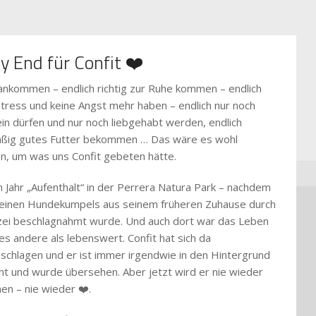
y End für Confit ❤️
 ankommen – endlich richtig zur Ruhe kommen – endlich
Stress und keine Angst mehr haben – endlich nur noch
in dürfen und nur noch liebgehabt werden, endlich
ßig gutes Futter bekommen … Das wäre es wohl
, um was uns Confit gebeten hätte.
n Jahr „Aufenthalt“ in der Perrera Natura Park – nachdem
seinen Hundekumpels aus seinem früheren Zuhause durch
izei beschlagnahmt wurde. Und auch dort war das Leben
es andere als lebenswert. Confit hat sich da
schlagen und er ist immer irgendwie in den Hintergrund
ht und wurde übersehen. Aber jetzt wird er nie wieder
en – nie wieder ❤️.