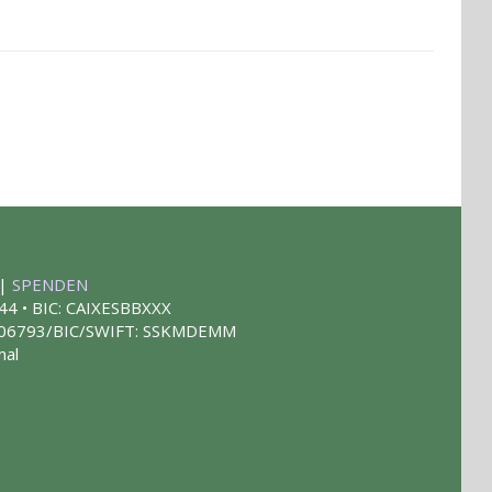
|
SPENDEN
44 • BIC: CAIXESBBXXX
 406793/BIC/SWIFT: SSKMDEMM
mal