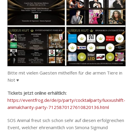
Bitte mit vielen Gaesten mithelfen für die armen Tiere in
Not ♥️
Tickets jetzt online erhältlich:
https://eventfrog.de/de/p/party/cocktailparty/luxxushilft-
animalcharity-party-7125870127610820136.html
SOS Animal freut sich schon sehr auf diesen erfolgreichen
Event, welcher ehrenamtlich von Simona Sigmund