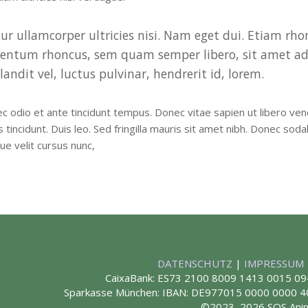
ur ullamcorper ultricies nisi. Nam eget dui. Etiam rh
entum rhoncus, sem quam semper libero, sit amet a
landit vel, luctus pulvinar, hendrerit id, lorem.
 odio et ante tincidunt tempus. Donec vitae sapien ut libero vene
s tincidunt. Duis leo. Sed fringilla mauris sit amet nibh. Donec s
ue velit cursus nunc,
DATENSCHUTZ
|
IMPRESSUM
CaixaBank: ES73 2100 8009 1413 0015 09
Sparkasse München: IBAN: DE977015 0000 0000
©2023–2026 SOS Ani