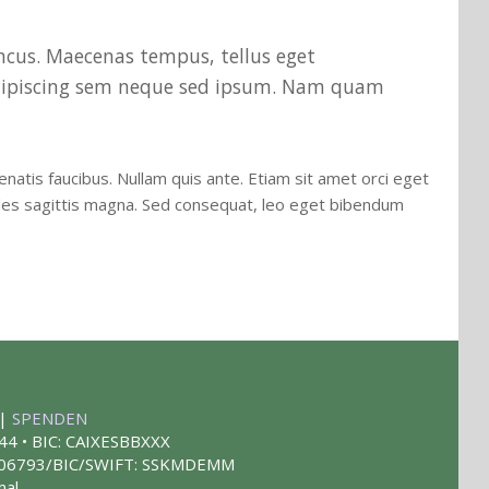
oncus. Maecenas tempus, tellus eget
dipiscing sem neque sed ipsum. Nam quam
natis faucibus. Nullam quis ante. Etiam sit amet orci eget
odales sagittis magna. Sed consequat, leo eget bibendum
|
SPENDEN
44 • BIC: CAIXESBBXXX
 406793/BIC/SWIFT: SSKMDEMM
mal